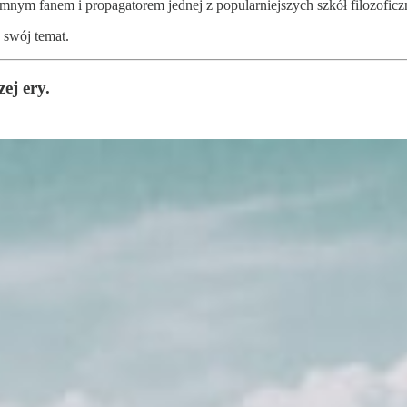
omnym fanem i propagatorem jednej z popularniejszych szkół filozoficz
 swój temat.
ej ery.