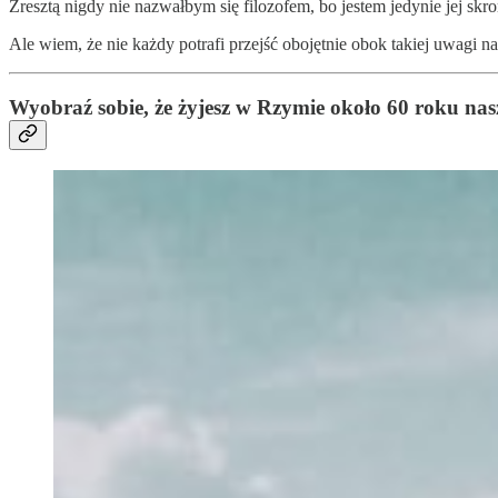
Zresztą nigdy nie nazwałbym się filozofem, bo jestem jedynie jej skr
Ale wiem, że nie każdy potrafi przejść obojętnie obok takiej uwagi na
Wyobraź sobie, że żyjesz w Rzymie około 60 roku nasz