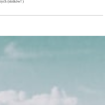
nych (stoików! )