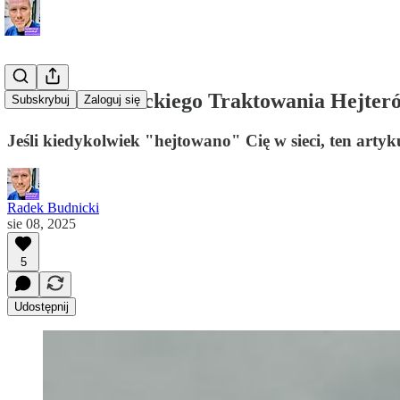
4 Techniki Stoickiego Traktowania Hejter
Subskrybuj
Zaloguj się
Jeśli kiedykolwiek "hejtowano" Cię w sieci, ten artykuł
Radek Budnicki
sie 08, 2025
5
Udostępnij