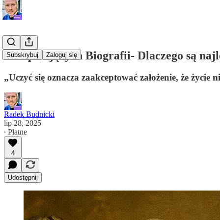
7 Inspirujących Biografii- Dlaczego są na
Subskrybuj
Zaloguj się
„Uczyć się oznacza zaakceptować założenie, że życie ni
Radek Budnicki
lip 28, 2025
∙ Płatne
4
Udostępnij