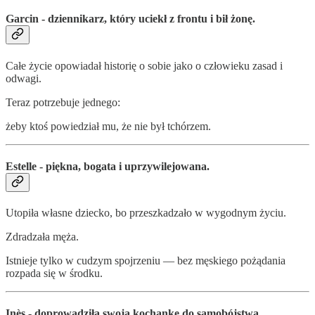
Garcin - dziennikarz, który uciekł z frontu i bił żonę.
Całe życie opowiadał historię o sobie jako o człowieku zasad i
odwagi.
Teraz potrzebuje jednego:
żeby ktoś powiedział mu, że nie był tchórzem.
Estelle - piękna, bogata i uprzywilejowana.
Utopiła własne dziecko, bo przeszkadzało w wygodnym życiu.
Zdradzała męża.
Istnieje tylko w cudzym spojrzeniu — bez męskiego pożądania
rozpada się w środku.
Inès - doprowadziła swoją kochankę do samobójstwa.