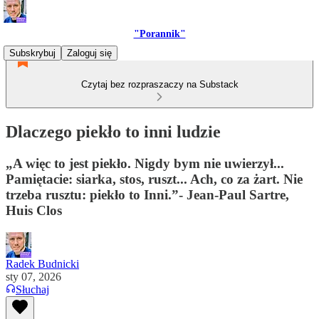
"Porannik"
Subskrybuj
Zaloguj się
Czytaj bez rozpraszaczy na Substack
Dlaczego piekło to inni ludzie
„A więc to jest piekło. Nigdy bym nie uwierzył...
Pamiętacie: siarka, stos, ruszt... Ach, co za żart. Nie
trzeba rusztu: piekło to Inni.”- Jean-Paul Sartre,
Huis Clos
Radek Budnicki
sty 07, 2026
Słuchaj