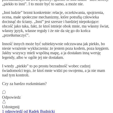
„piekło to inni”. I to może być to samo, a może nie.
„Inni ludzie” brzmi konkretnie: relacje, oczekiwania, spojrzenia,
ocena, małe społeczne mechanizmy, które potrafią człowieka
docisnąć do ściany. „Inni” jest szersze i bardziej niepokojące:
obcość jako taka, fakt, że ktoś istnieje obok mnie, ma własny świat,
własny język, własne reguły i że nie da się go do końca
„przetłumaczyć”.
Inność innych może być subiektywnie odczuwana jak piekło, bo
niesie wrażenie wykluczenia: że jestem poza kodem, poza kręgiem.
Jakby wszyscy mieli wspólną mapę, a ja dostałam inną wersję
legendy, albo w ogóle jej nie dostałam.
I wtedy „piekło” to po prostu bezradność wobec cudzej
świadomości tego, że ktoś mnie widzi po swojemu, a ja nie mam
nad tym kontroli.
Czy za bardzo rozkminiam?
Odpowiedz
Udostępnij
1 odpowiedź od Radek Budnicki