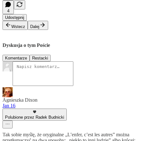
4
Udostępnij
Wstecz
Dalej
Dyskusja o tym Poście
Komentarze
Restacki
Agnieszka Dixon
Jan 16
Polubione przez Radek Budnicki
Tak sobie myślę, że oryginalne „L’enfer, c’est les autres” można
przetłumaczyć na dwa sposoby: „piekło to inni ludzie” albo krócej: