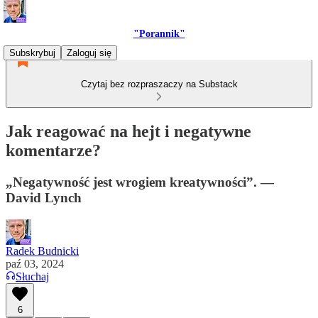
"Porannik"
Subskrybuj
Zaloguj się
Czytaj bez rozpraszaczy na Substack
Jak reagować na hejt i negatywne
komentarze?
„Negatywność jest wrogiem kreatywności”. —
David Lynch
Radek Budnicki
paź 03, 2024
Słuchaj
6