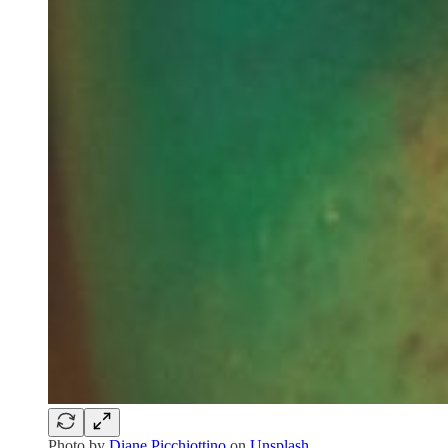
Photo by
Diane Picchiottino
on
Unsplash