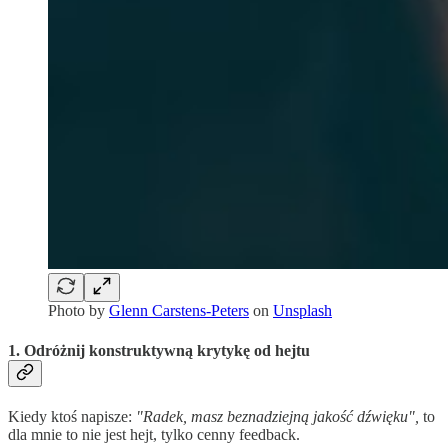
Photo by
Glenn Carstens-Peters
on
Unsplash
1. Odróżnij konstruktywną krytykę od hejtu
Kiedy ktoś napisze:
"Radek, masz beznadziejną jakość dźwięku",
to
dla mnie to nie jest hejt, tylko cenny feedback.