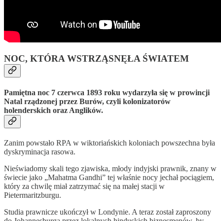
NOC, KTÓRA WSTRZĄSNĘŁA ŚWIATEM
Pamiętna noc 7 czerwca 1893 roku wydarzyła się w prowincji
Natal rządzonej przez Burów, czyli kolonizatorów
holenderskich oraz Anglików.
Zanim powstało RPA w wiktoriańskich koloniach powszechna była
dyskryminacja rasowa.
Nieświadomy skali tego zjawiska, młody indyjski prawnik, znany w
świecie jako „Mahatma Gandhi” tej właśnie nocy jechał pociągiem,
który za chwilę miał zatrzymać się na małej stacji w
Pietermaritzburgu.
Studia prawnicze ukończył w Londynie. A teraz został zaproszony
do Johannesburga przez lokalnych hinduskich biznesmenów, by