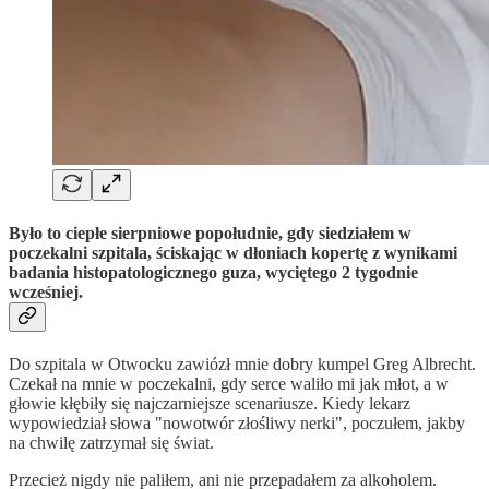
Było to ciepłe sierpniowe popołudnie, gdy siedziałem w
poczekalni szpitala, ściskając w dłoniach kopertę z wynikami
badania histopatologicznego guza, wyciętego 2 tygodnie
wcześniej.
Do szpitala w Otwocku zawiózł mnie dobry kumpel Greg Albrecht.
Czekał na mnie w poczekalni, gdy serce waliło mi jak młot, a w
głowie kłębiły się najczarniejsze scenariusze. Kiedy lekarz
wypowiedział słowa "nowotwór złośliwy nerki", poczułem, jakby
na chwilę zatrzymał się świat.
Przecież nigdy nie paliłem, ani nie przepadałem za alkoholem.