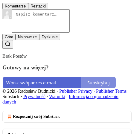
Komentarze
Restacki
Góra
Najnowsze
Dyskusje
Brak Postów
Gotowy na więcej?
Subskrybuj
© 2026 Radosław Budnicki
·
Publisher Privacy
∙
Publisher Terms
Substack
·
Prywatność
∙
Warunki
∙
Informacja o gromadzeniu
danych
Rozpocznij swój Substack