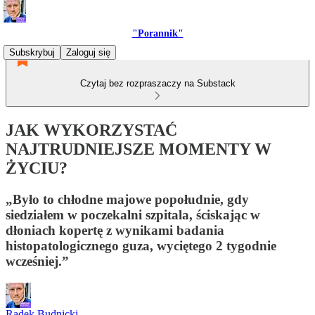
"Porannik"
Subskrybuj
Zaloguj się
Czytaj bez rozpraszaczy na Substack
JAK WYKORZYSTAĆ
NAJTRUDNIEJSZE MOMENTY W
ŻYCIU?
„Było to chłodne majowe popołudnie, gdy
siedziałem w poczekalni szpitala, ściskając w
dłoniach kopertę z wynikami badania
histopatologicznego guza, wyciętego 2 tygodnie
wcześniej.”
Radek Budnicki