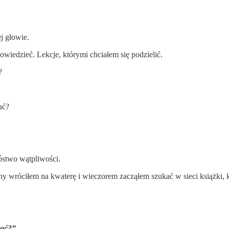
ej głowie.
owiedzieć. Lekcje, którymi chciałem się podzielić.
ę?
ać?
óstwo wątpliwości.
 wróciłem na kwaterę i wieczorem zacząłem szukać w sieci książki, k
tać?”.