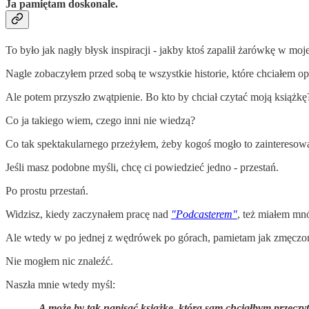
Ja pamiętam doskonale.
To było jak nagły błysk inspiracji - jakby ktoś zapalił żarówkę w moj
Nagle zobaczyłem przed sobą te wszystkie historie, które chciałem op
Ale potem przyszło zwątpienie. Bo kto by chciał czytać moją książk
Co ja takiego wiem, czego inni nie wiedzą?
Co tak spektakularnego przeżyłem, żeby kogoś mogło to zainteresow
Jeśli masz podobne myśli, chcę ci powiedzieć jedno - przestań.
Po prostu przestań.
Widzisz, kiedy zaczynałem pracę nad
"Podcasterem"
, też miałem mn
Ale wtedy w po jednej z wędrówek po górach, pamietam jak zmęczony
Nie mogłem nic znaleźć.
Naszła mnie wtedy myśl:
„A może by tak napisać książkę, którą sam chciałbym przeczy