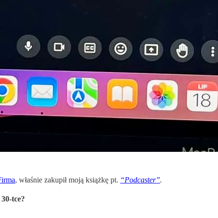
Firma
, właśnie zakupił moją książkę pt.
“Podcaster”
.
 30-tce?