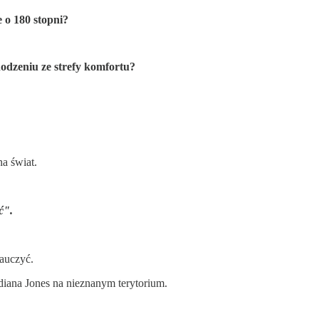
ie o 180 stopni?
odzeniu ze strefy komfortu?
a świat.
ąć".
nauczyć.
diana Jones na nieznanym terytorium.