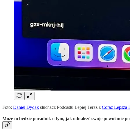
Foto:
Daniel Dydak
słuchacz Podcastu Lepiej Teraz z
Coraz Lepsza 
Może to będzie poradnik o tym, jak odnaleźć swoje powołanie po