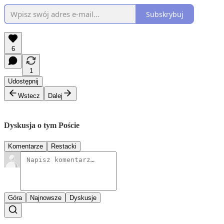
Subskrybuj
6
1
Udostępnij
Wstecz
Dalej
Dyskusja o tym Poście
Komentarze
Restacki
Góra
Najnowsze
Dyskusje