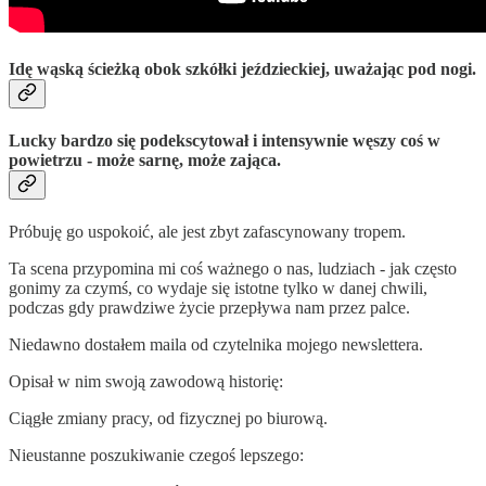
Idę wąską ścieżką obok szkółki jeździeckiej, uważając pod nogi.
Lucky bardzo się podekscytował i intensywnie węszy coś w
powietrzu - może sarnę, może zająca.
Próbuję go uspokoić, ale jest zbyt zafascynowany tropem.
Ta scena przypomina mi coś ważnego o nas, ludziach - jak często
gonimy za czymś, co wydaje się istotne tylko w danej chwili,
podczas gdy prawdziwe życie przepływa nam przez palce.
Niedawno dostałem maila od czytelnika mojego newslettera.
Opisał w nim swoją zawodową historię:
Ciągłe zmiany pracy, od fizycznej po biurową.
Nieustanne poszukiwanie czegoś lepszego: