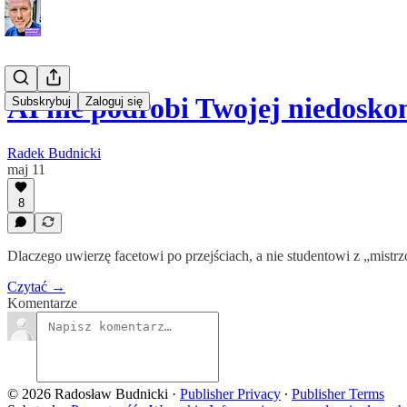
AI nie podrobi Twojej niedoskon
Subskrybuj
Zaloguj się
Radek Budnicki
maj 11
8
Dlaczego uwierzę facetowi po przejściach, a nie studentowi z „mi
Czytać →
Komentarze
© 2026 Radosław Budnicki
·
Publisher Privacy
∙
Publisher Terms