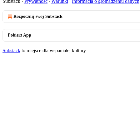
Substack
·
Prywatność
∙
Warunki
∙
Informacja o gromadzeniu danych
Rozpocznij swój Substack
Pobierz App
Substack
to miejsce dla wspaniałej kultury