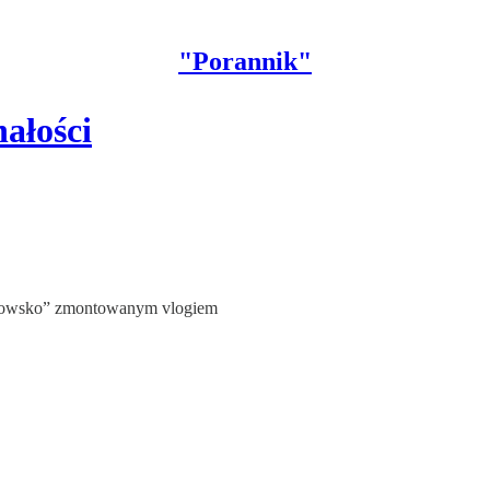
"Porannik"
ałości
strzowsko” zmontowanym vlogiem