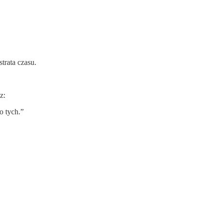
trata czasu.
z:
o tych.”