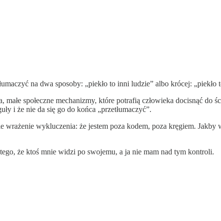
tłumaczyć na dwa sposoby: „piekło to inni ludzie” albo krócej: „piekło t
a, małe społeczne mechanizmy, które potrafią człowieka docisnąć do ścia
guły i że nie da się go do końca „przetłumaczyć”.
e wrażenie wykluczenia: że jestem poza kodem, poza kręgiem. Jakby w
tego, że ktoś mnie widzi po swojemu, a ja nie mam nad tym kontroli.