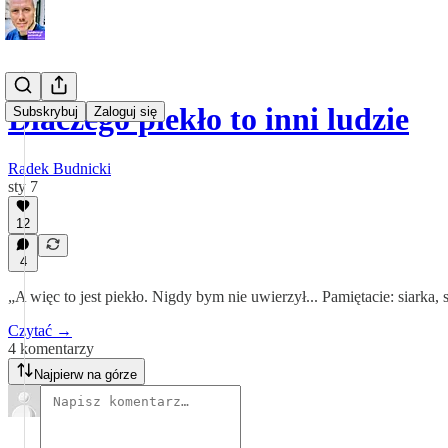
Dlaczego piekło to inni ludzie
Subskrybuj
Zaloguj się
Radek Budnicki
sty 7
12
4
„A więc to jest piekło. Nigdy bym nie uwierzył... Pamiętacie: siarka, st
Czytać →
4 komentarzy
Najpierw na górze