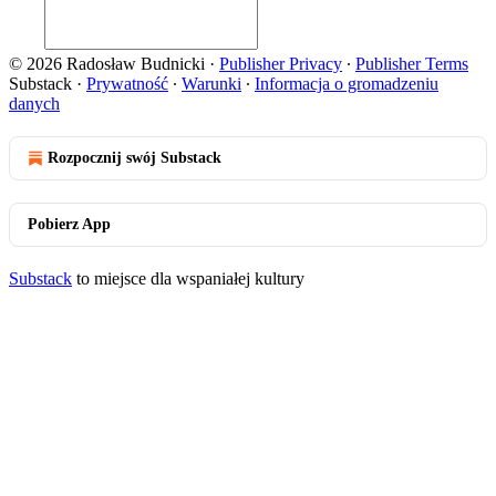
© 2026 Radosław Budnicki
·
Publisher Privacy
∙
Publisher Terms
Substack
·
Prywatność
∙
Warunki
∙
Informacja o gromadzeniu
danych
Rozpocznij swój Substack
Pobierz App
Substack
to miejsce dla wspaniałej kultury