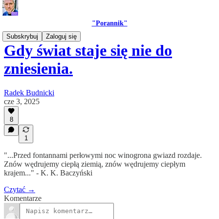
"Porannik"
Subskrybuj
Zaloguj się
Gdy świat staje się nie do
zniesienia.
Radek Budnicki
cze 3, 2025
8
1
"...Przed fontannami perłowymi noc winogrona gwiazd rozdaje.
Znów wędrujemy ciepłą ziemią, znów wędrujemy ciepłym
krajem..." - K. K. Baczyński
Czytać →
Komentarze