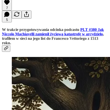
7
5
W trakcie przygotowywania odcinka podcastu
PLT #380 Jak
Niccolo Machiavelli zamienił życiową katastrofę w arcydzieło
,
trafiłem w sieci na jego list do Francesco Vettoriego z 1513
roku.