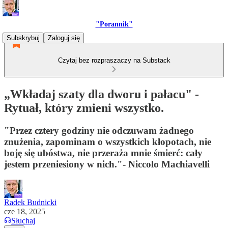
"Porannik"
Subskrybuj
Zaloguj się
Czytaj bez rozpraszaczy na Substack
„Wkładaj szaty dla dworu i pałacu" -
Rytuał, który zmieni wszystko.
"Przez cztery godziny nie odczuwam żadnego
znużenia, zapominam o wszystkich kłopotach, nie
boję się ubóstwa, nie przeraża mnie śmierć: cały
jestem przeniesiony w nich."- Niccolo Machiavelli
Radek Budnicki
cze 18, 2025
Słuchaj