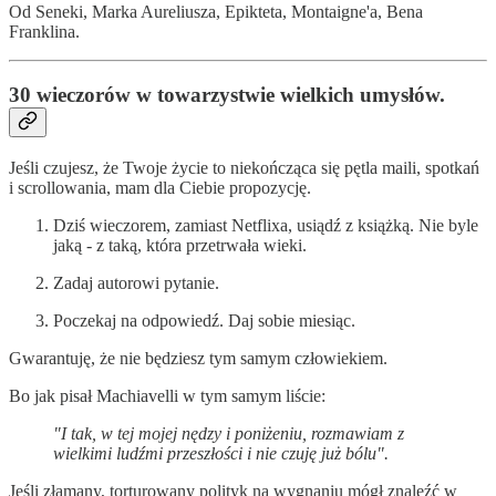
Od Seneki, Marka Aureliusza, Epikteta, Montaigne'a, Bena
Franklina.
30 wieczorów w towarzystwie wielkich umysłów.
Jeśli czujesz, że Twoje życie to niekończąca się pętla maili, spotkań
i scrollowania, mam dla Ciebie propozycję.
Dziś wieczorem, zamiast Netflixa, usiądź z książką. Nie byle
jaką - z taką, która przetrwała wieki.
Zadaj autorowi pytanie.
Poczekaj na odpowiedź. Daj sobie miesiąc.
Gwarantuję, że nie będziesz tym samym człowiekiem.
Bo jak pisał Machiavelli w tym samym liście:
"I tak, w tej mojej nędzy i poniżeniu, rozmawiam z
wielkimi ludźmi przeszłości i nie czuję już bólu".
Jeśli złamany, torturowany polityk na wygnaniu mógł znaleźć w