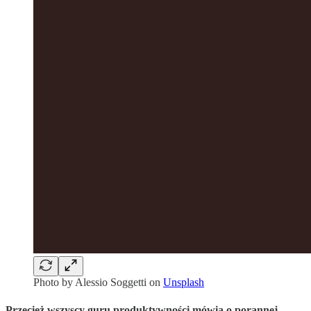
Photo by
Alessio Soggetti
on
Unsplash
Przecież wszyscy guru produktywności mówią o porannej